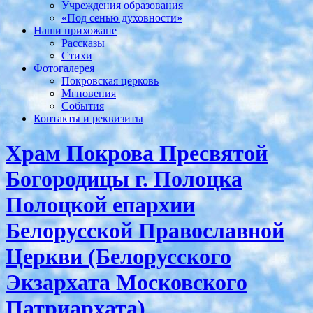
Учреждения образования
«Под сенью духовности»
Наши прихожане
Рассказы
Стихи
Фотогалерея
Покровская церковь
Мгновения
События
Контакты и реквизиты
Храм Покрова Пресвятой
Богородицы г. Полоцка
Полоцкой епархии
Белорусской Православной
Церкви (Белорусского
Экзархата Московского
Патриархата)