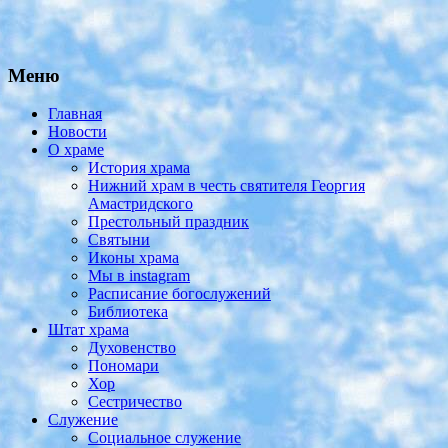
Меню
Главная
Новости
О храме
История храма
Нижний храм в честь святителя Георгия
Амастридского
Престольный праздник
Святыни
Иконы храма
Мы в instagram
Расписание богослужений
Библиотека
Штат храма
Духовенство
Пономари
Хор
Сестричество
Служение
Социальное служение