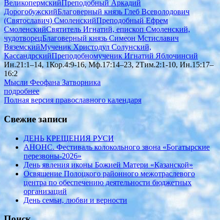
Великопермский
Преподобный Аркадий
Дорогобужский
Благоверный князь Глеб Всеволодович
(Святославич) Смоленский
Преподобный Ефрем
Смоленский
Святитель Игнатий, епископ Смоленский,
чудотворец
Благоверный князь Симеон Мстиславич
Вяземский
Мученик Христодул Солунский,
Кассандрский
Преподобномученик Игнатий Яблочинсий
Ин.21:1–14, 1Кор.4:9-16, Мф.17:14–23, 2Тим.2:1-10, Ин.15:17–
16:2
Мысли Феофана Затворника
подробнее
Полная версия православного календаря
Свежие записи
ДЕНЬ КРЕЩЕНИЯ РУСИ
АНОНС. Фестиваль колокольного звона «Богатырские
перезвоны-2026»
День явления иконы Божией Матери «Казанской»
Освящение Полоцкого районного межотраслевого
центра по обеспечению деятельности бюджетных
организаций
День семьи, любви и верности
Поиск