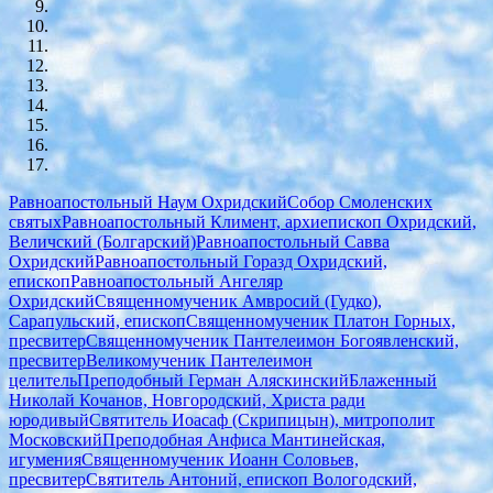
Равноапостольный Наум Охридский
Собор Смоленских
святых
Равноапостольный Климент, архиепископ Охридский,
Величский (Болгарский)
Равноапостольный Савва
Охридский
Равноапостольный Горазд Охридский,
епископ
Равноапостольный Ангеляр
Охридский
Священномученик Амвросий (Гудко),
Сарапульский, епископ
Священномученик Платон Горных,
пресвитер
Священномученик Пантелеимон Богоявленский,
пресвитер
Великомученик Пантелеимон
целитель
Преподобный Герман Аляскинский
Блаженный
Николай Кочанов, Новгородский, Христа ради
юродивый
Святитель Иоасаф (Скрипицын), митрополит
Московский
Преподобная Анфиса Мантинейская,
игумения
Священномученик Иоанн Соловьев,
пресвитер
Святитель Антоний, епископ Вологодский,