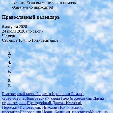
тяжело! Если вы можете нам помочь,
обязательно приходите!
Православный календарь
6 августа 2026
24 июля 2026 (по ст.ст.)
Четверг
Седмица 10-я по Пятидесятнице
Благоверный князь Борис (в Крещении Роман),
страстотерпец
Благоверный князь Глеб (в Крещении Давид),
страстотерпец
Преподобный Далмат Исетский,
Пермский
Исповедник Николай Понгильский,
пресвитер
Исповедник Иоанн Калинин, пресвитер
Мученица