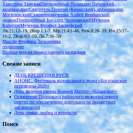
Христина Тирская
Преподобный Поликарп Печерский,
архимандрит
Святитель Георгий (Конисский), архиепископ
Могилевский
Священномученик Алфей Корбанский,
диакон
Преподобный Боголеп Черноярский
Мученик
Капитон
Мученик Феофил Закинфский
Лк.21:12–19, 2Кор.1:1-7, Мф.21:43–46, Рим.8:28–39, Ин.15:17–
16:2, 2Кор.6:1-10, Лк.7:36–50
Мысли Феофана Затворника
подробнее
Полная версия православного календаря
Свежие записи
ДЕНЬ КРЕЩЕНИЯ РУСИ
АНОНС. Фестиваль колокольного звона «Богатырские
перезвоны-2026»
День явления иконы Божией Матери «Казанской»
Освящение Полоцкого районного межотраслевого
центра по обеспечению деятельности бюджетных
организаций
День семьи, любви и верности
Поиск