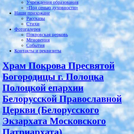
Учреждения образования
«Под сенью духовности»
Наши прихожане
Рассказы
Стихи
Фотогалерея
Покровская церковь
Мгновения
События
Контакты и реквизиты
Храм Покрова Пресвятой
Богородицы г. Полоцка
Полоцкой епархии
Белорусской Православной
Церкви (Белорусского
Экзархата Московского
Патриархата)