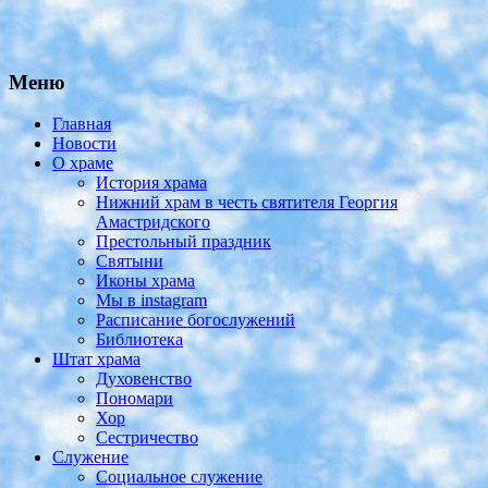
Меню
Главная
Новости
О храме
История храма
Нижний храм в честь святителя Георгия
Амастридского
Престольный праздник
Святыни
Иконы храма
Мы в instagram
Расписание богослужений
Библиотека
Штат храма
Духовенство
Пономари
Хор
Сестричество
Служение
Социальное служение