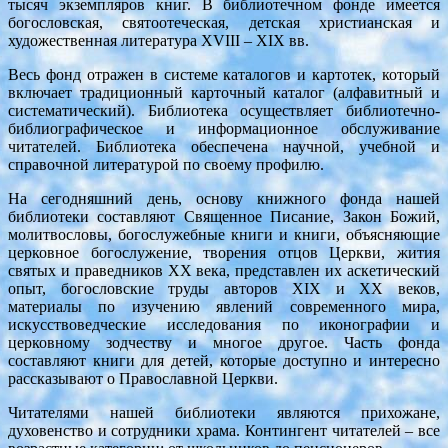
тысяч экземпляров книг. В библиотечном фонде имеется
богословская, святоотеческая, детская христианская и
художественная литература XVIII – XIX вв.
Весь фонд отражен в системе каталогов и картотек, который
включает традиционный карточный каталог (алфавитный и
систематический). Библиотека осуществляет библиотечно-
библиографическое и информационное обслуживание
читателей. Библиотека обеспечена научной, учебной и
справочной литературой по своему профилю.
На сегодняшний день, основу книжного фонда нашей
библиотеки составляют Священное Писание, Закон Божий,
молитвословы, богослужебные книги и книги, объясняющие
церковное богослужение, творения отцов Церкви, жития
святых и праведников ХХ века, представлен их аскетический
опыт, богословские труды авторов XIX и ХХ веков,
материалы по изучению явлений современного мира,
искусствоведческие исследования по иконографии и
церковному зодчеству и многое другое. Часть фонда
составляют книги для детей, которые доступно и интересно
рассказывают о Православной Церкви.
Читателями нашей библиотеки являются прихожане,
духовенство и сотрудники храма. Контингент читателей – все