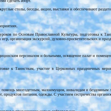
и сделать аборт.
круглые столы, беседы, акции, выставки и обеспечивают раздат
оприятиях.
роков по Основам Православной Культуры, подготовка к Таинс
 игр, организация экскурсий, духовно-просветительских и пра
едицинским персоналом и больными, освящение палат и помещен
овке к Таинствам, участие в Церковных праздничных мероп
я помощь многодетным, малоимущим, инвалидам и бездомным л
 продуктов питания, одежды. С участием сестричества организов