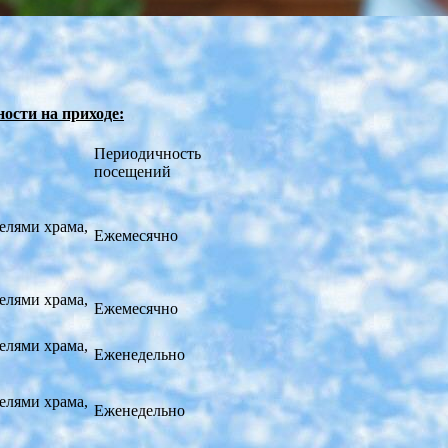
ности
на приходе:
Периодичность
посещений
лями храма,
Ежемесячно
лями храма,
Ежемесячно
лями храма,
Еженедельно
лями храма,
Еженедельно