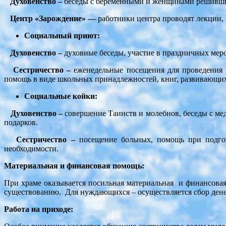
Духовенство –
беседы с беременными и женщинами решившим
Центр «Зарождение» —
работники центра проводят лекции, 
Социальный приют:
Духовенство –
духовные беседы, участие в праздничных мер
Сестричество –
еженедельные посещения для проведения у
помощь в виде школьных принадлежностей, книг, развивающих
Социальные койки:
Духовенство –
совершение Таинств и молебнов, беседы с м
подарков.
Сестричество –
посещение больных, помощь при подгот
необходимости.
Материальная и финансовая помощь:
При храме оказывается посильная материальная и финансова
существованию. Для нуждающихся – осуществляется сбор денег,
Работа на приходе: