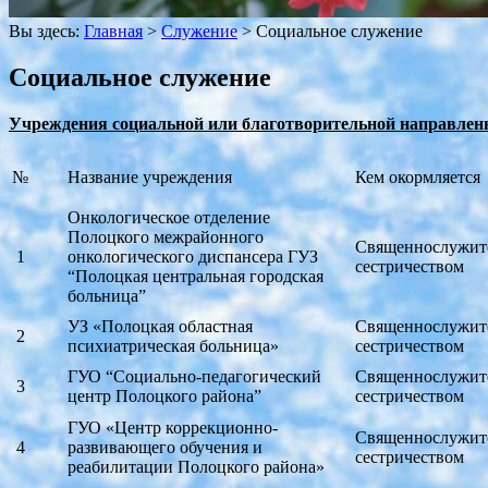
Вы здесь:
Главная
>
Служение
>
Социальное служение
Социальное служение
Учреждения социальной или благотворительной направлен
№
Название учреждения
Кем окормляется
Онкологическое отделение
Полоцкого межрайонного
Священнослужите
1
онкологического диспансера ГУЗ
сестричеством
“Полоцкая центральная городская
больница”
УЗ «Полоцкая областная
Священнослужите
2
психиатрическая больница»
сестричеством
ГУО “Социально-педагогический
Священнослужите
3
центр Полоцкого района”
сестричеством
ГУО «Центр коррекционно-
Священнослужите
4
развивающего обучения и
сестричеством
реабилитации Полоцкого района»