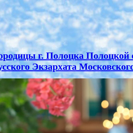
ородицы г. Полоцка Полоцкой 
сского Экзархата Московског