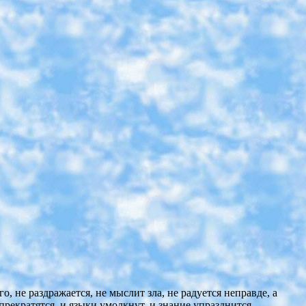
о, не раздражается, не мыслит зла, не радуется неправде, а
 прекратятся, и языки умолкнут, и знание упразднится.