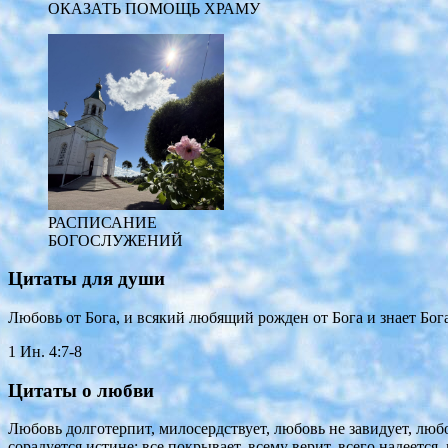
ОКАЗАТЬ ПОМОЩЬ ХРАМУ
РАСПИСАНИЕ
БОГОСЛУЖЕНИЙ
Цитаты для души
Любовь от Бога, и всякий любящий рожден от Бога и знает Бога.
1 Ин. 4:7-8
Цитаты о любви
Любовь долготерпит, милосердствует, любовь не завидует, любов
сорадуется истине; все покрывает, всему верит, всего надеется,