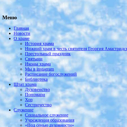
Меню
Главная
Новости
О храме
История храма
Нижний храм в честь святителя Георгия Амастридс
Престольный праздник
Святыни
Иконы храма
Мы в instagram
Расписание богослужений
Библиотека
Штат храма
Духовенство
Пономари
Хор
Сестричество
Служение
Социальное служение
Учреждения образования
«Под сенью духовности»