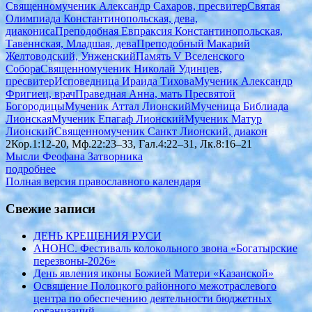
Священномученик Александр Сахаров, пресвитер
Святая
Олимпиада Константинопольская, дева,
диакониса
Преподобная Евпраксия Константинопольская,
Тавеннская, Младшая, дева
Преподобный Макарий
Желтоводский, Унженский
Память V Вселенского
Собора
Священномученик Николай Удинцев,
пресвитер
Исповедница Ираида Тихова
Мученик Александр
Фригиец, врач
Праведная Анна, мать Пресвятой
Богородицы
Мученик Аттал Лионский
Мученица Библиада
Лионская
Мученик Епагаф Лионский
Мученик Матур
Лионский
Священномученик Санкт Лионский, диакон
2Кор.1:12-20, Мф.22:23–33, Гал.4:22–31, Лк.8:16–21
Мысли Феофана Затворника
подробнее
Полная версия православного календаря
Свежие записи
ДЕНЬ КРЕЩЕНИЯ РУСИ
АНОНС. Фестиваль колокольного звона «Богатырские
перезвоны-2026»
День явления иконы Божией Матери «Казанской»
Освящение Полоцкого районного межотраслевого
центра по обеспечению деятельности бюджетных
организаций