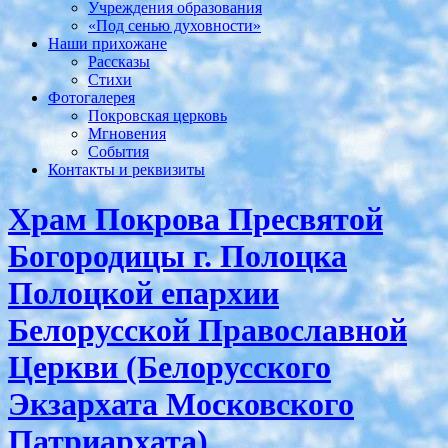
Учреждения образования
«Под сенью духовности»
Наши прихожане
Рассказы
Стихи
Фотогалерея
Покровская церковь
Мгновения
События
Контакты и реквизиты
Храм Покрова Пресвятой
Богородицы г. Полоцка
Полоцкой епархии
Белорусской Православной
Церкви (Белорусского
Экзархата Московского
Патриархата)