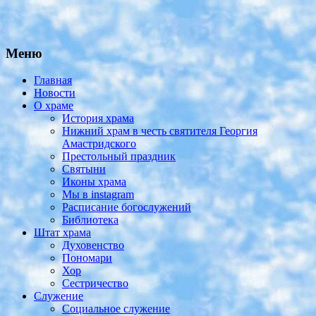
Меню
Главная
Новости
О храме
История храма
Нижний храм в честь святителя Георгия
Амастридского
Престольный праздник
Святыни
Иконы храма
Мы в instagram
Расписание богослужений
Библиотека
Штат храма
Духовенство
Пономари
Хор
Сестричество
Служение
Социальное служение